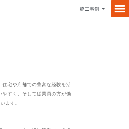
施工事例
ケイ・トラストについて
施工事例 – 住宅
施工事例 – 店舗
施工事例 – 集合住宅
施工事例 – 施設
パッシブデザイン
ペットリノベーション
建築士コラボレーション
お問い合わせ
プライバシーポリシー
、住宅や店舗での豊富な経験を活
いやすく、そして従業員の方が働
ています。