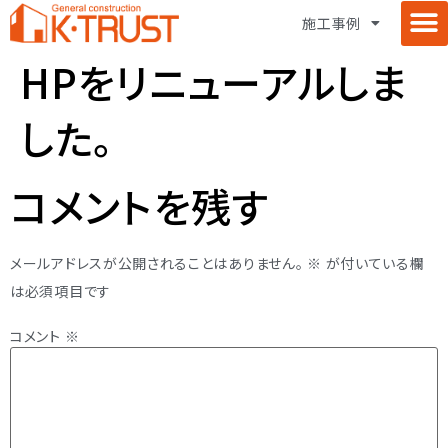
施工事例
ケイ・トラストについて
施工事例 – 住宅
施工事例 – 店舗
施工事例 – 集合住宅
施工事例 – 施設
ペットリノベーション
建築士コラボレーション
お問い合わせ
プライバシーポリシー
パッシブデザイン
HPをリニューアルしま
した。
コメントを残す
メールアドレスが公開されることはありません。
※
が付いている欄
は必須項目です
コメント
※